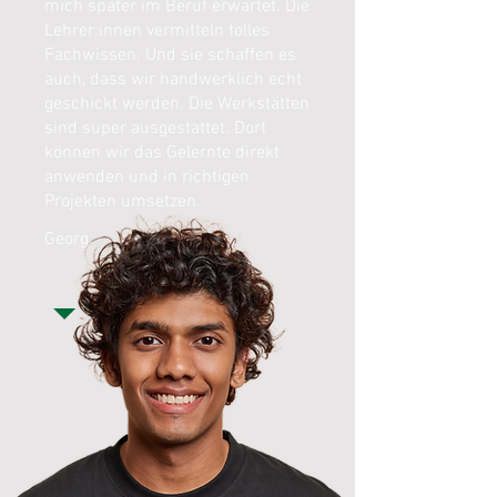
mich später im Beruf erwartet. Die
Lehrer:innen vermitteln tolles
Fachwissen. Und sie schaffen es
auch, dass wir handwerklich echt
geschickt werden. Die Werkstätten
sind super ausgestattet. Dort
können wir das Gelernte direkt
anwenden und in richtigen
Projekten umsetzen.
Georg