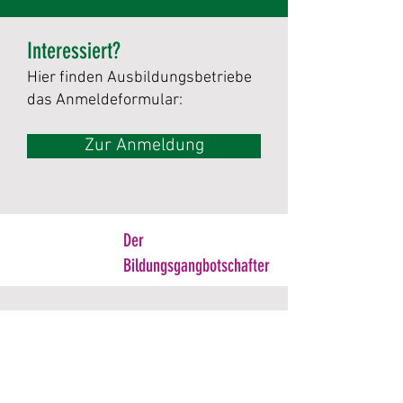
Interessiert?
Hier finden Ausbildungsbetriebe
das Anmeldeformular:
Zur Anmeldung
Der
Bildungsgangbotschafter
Der Hauptvorteil unserer
Berufsschule ist der starke
Praxisbezug. Mit CAD und CNC
sind wir nah an der Praxis. Es