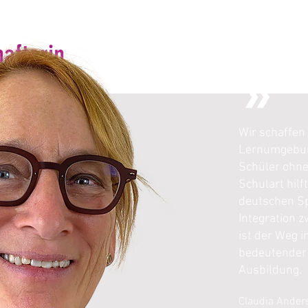
afterin
»
Wir schaffen 
Lernumgebun
Schüler ohne
Schulart hilf
deutschen Sp
Integration 
ist der Weg 
bedeutender 
Ausbildung.
Claudia Ander