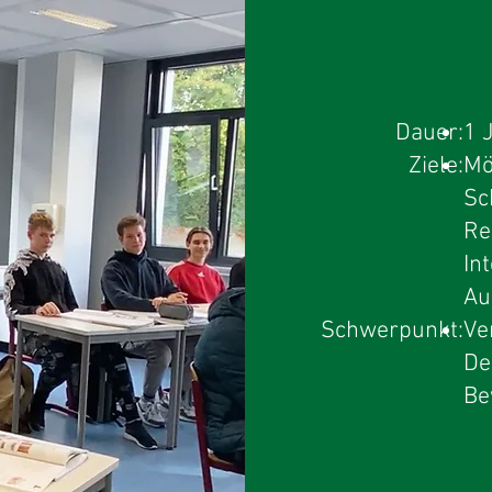
Dauer:
1 
Ziele:
Mö
Sc
Re
In
Au
Schwerpunkt:
Ve
De
Be