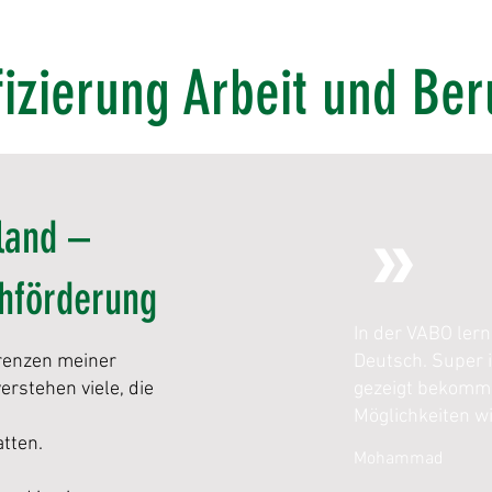
izierung Arbeit und Ber
»
land –
chförderung
In der VABO ler
Grenzen meiner
Deutsch. Super i
erstehen viele, die
gezeigt bekomme
Möglichkeiten w
tten.
Mohammad