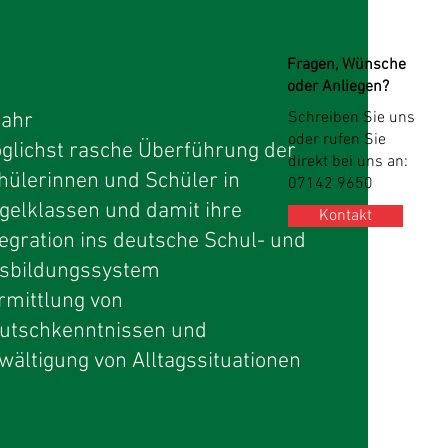
Fragen, Wünsche
oder Anliegen?
Schreiben Sie uns
Jahr
oder rufen Sie
glichst rasche Überführung der
direkt bei uns an:
hülerinnen und Schüler in
07142 9650
gelklassen und damit ihre
Kontakt
tegration ins deutsche Schul- und
sbildungssystem
rmittlung von
utschkenntnissen und
wältigung von Alltagssituationen