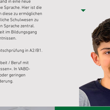
and in eine neue
 Sprache. Hier ist die
m diese zu ermöglichen
fliche Schulwesen zu
en Sprache zentral.
eit im Bildungsgang
ntnissen.
tschprüfung in A2/B1.
beit / Beruf mit
ssen«. In VABO-
 oder geringen
derung.