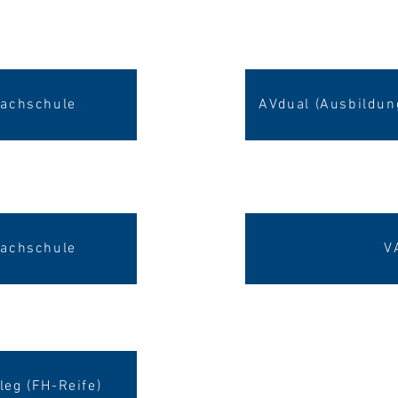
fachschule
AVdual (Ausbildun
fachschule
V
leg (FH-Reife)